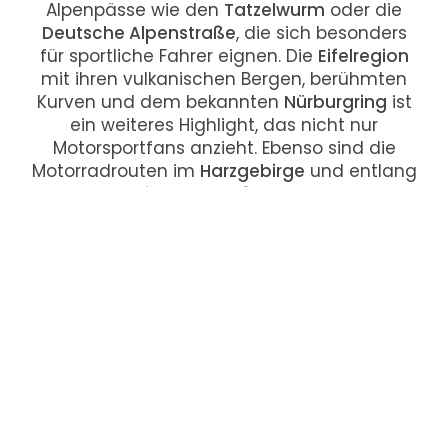
Alpenpässe wie den
Tatzelwurm
oder die
Deutsche Alpenstraße
, die sich besonders
für sportliche Fahrer eignen. Die
Eifelregion
mit ihren vulkanischen Bergen, berühmten
Kurven und dem bekannten
Nürburgring
ist
ein weiteres Highlight, das nicht nur
Motorsportfans anzieht. Ebenso sind die
Motorradrouten im
Harzgebirge
und entlang
der
Romantischen Straße
bei Fahrern sehr
beliebt.
Die
Schweiz
gilt als Paradies für Biker,
insbesondere durch ihre zahlreichen
Alpenpässe
. Klassiker wie der
Gotthardpass,
Furka-Pass, Grimselpass
und
Sustenpass
bieten spektakuläre Ausblicke und technisch
anspruchsvolle Strecken mit
unvergesslichen Kurven. Die Kombination
aus perfekten
Straßenverhältnissen
,
sauberen Landschaften und gut