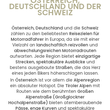
ÖSTERREICH,
DEUTSCHLAND UND DER
SCHWEIZ
Österreich, Deutschland
und die
Schweiz
zählen zu den beliebtesten
Reisezielen für
Motorradfahrer
in Europa, da sie mit einer
Vielzahl an
landschaftlich reizvollen
und
abwechslungsreichen Motorradrouten
aufwarten. Jede Region bietet
einzigartige
Strecken, spektakuläre Ausblicke
und
bestens ausgebaute
Straßen
, die das Herz
eines jeden Bikers höherschlagen lassen.
In
Österreich
ist vor allem die
Alpenregion
ein absoluter Hotspot. Die
Tiroler Alpen
mit
Routen wie dem berühmten
Großen
Alpenstraße (Großglockner
Hochalpenstraße)
bieten atemberaubende
Pässe, enge Kurven
und spektakuläre