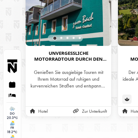
UNVERGESSLICHE
MOTORRADTOUR DURCH DEN
MO
BAYERISCHEN WALD - HOTEL-
BASIS
GASTHOF ZUM BACH
Genießen Sie ausgiebige Touren mit
Der 
Ihrem Motorrad auf ruhigen und
ideale 
kurvenreichen Straßen und entspannen
Sie nach einer gelungenen Tour mit
beeind
einem kühlen Bier im sonnigen
entspa
Biergarten und in den gemütlichen
Mit sic
Hotel
Zur Unterkunft
Hot
Zimmern und Suiten des Gasthofes.
von der
DO
20.3°C
hier
FR
18.2°C