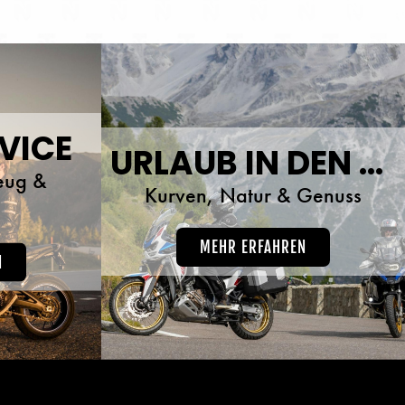
VICE
URLAUB IN DEN ALPEN
eug &
Kurven, Natur & Genuss
s
MEHR ERFAHREN
N