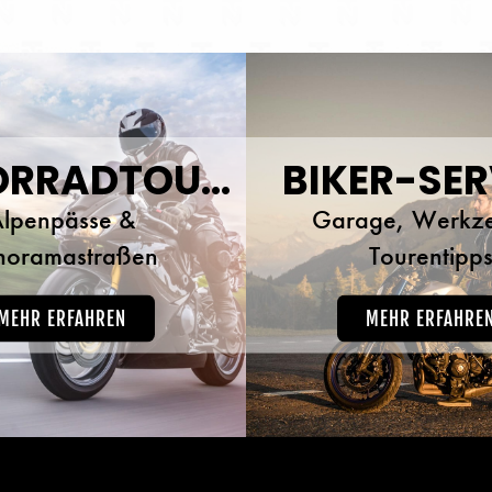
MOTORRADTOUREN
BIKER-SER
lpenpässe &
Garage, Werkz
noramastraßen
Tourentipp
MEHR ERFAHREN
MEHR ERFAHRE