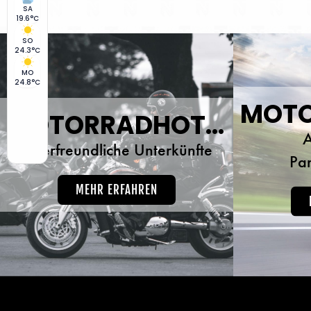
SA
19.6°C
SO
24.3°C
MO
24.8°C
MOTORRADHOTELS
A
Bikerfreundliche Unterkünfte
Pa
MEHR ERFAHREN