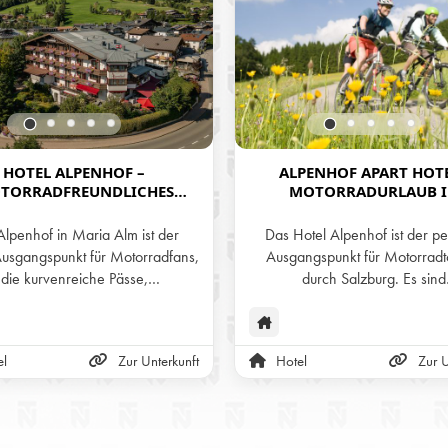
HOTEL ALPENHOF –
ALPENHOF APART HOTEL
TORRADFREUNDLICHES
MOTORRADURLAUB 
LAGER IN DEN SALZBURGER
WERFENWENG
ALPEN
Alpenhof in Maria Alm ist der
Das Hotel Alpenhof ist der pe
Ausgangspunkt für Motorradfans,
Ausgangspunkt für Motorrad
die kurvenreiche Pässe,
durch Salzburg. Es sind
ruckende Alpenpanoramen und
abwechslungreiche Motorradto
nnte Gastfreundschaft suchen.
der Umgebung möglich: Großg
herem Parkplatz und Tourentipps
Hochalpenstraße, Wiest
el
Zur Unterkunft
Hotel
Zur U
 Chefin persönlich erleben Biker
Landesstraße, Postalmstraße
 echten Fahrspaß – und echte
Erholung.